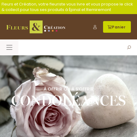
Fleurs et Création, votre fleuriste vous livre et vous propose le click
& collect pour tous ses produits à Épinal et Remiremont
Panier
À OFFRIR OU À S’OFFRIR
CONDOLÉANCES